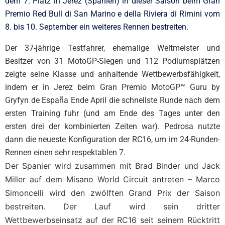
dem 7. Platz in Jerez (Spanien) in dieser Saison beim Gran
Premio Red Bull di San Marino e della Riviera di Rimini vom
8. bis 10. September ein weiteres Rennen bestreiten.
Der 37-jährige Testfahrer, ehemalige Weltmeister und
Besitzer von 31 MotoGP-Siegen und 112 Podiumsplätzen
zeigte seine Klasse und anhaltende Wettbewerbsfähigkeit,
indem er in Jerez beim Gran Premio MotoGP™ Guru by
Gryfyn de España Ende April die schnellste Runde nach dem
ersten Training fuhr (und am Ende des Tages unter den
ersten drei der kombinierten Zeiten war). Pedrosa nutzte
dann die neueste Konfiguration der RC16, um im 24-Runden-
Rennen einen sehr respektablen 7.
Der Spanier wird zusammen mit Brad Binder und Jack
Miller auf dem Misano World Circuit antreten – Marco
Simoncelli wird den zwölften Grand Prix der Saison
bestreiten. Der Lauf wird sein dritter
Wettbewerbseinsatz auf der RC16 seit seinem Rücktritt