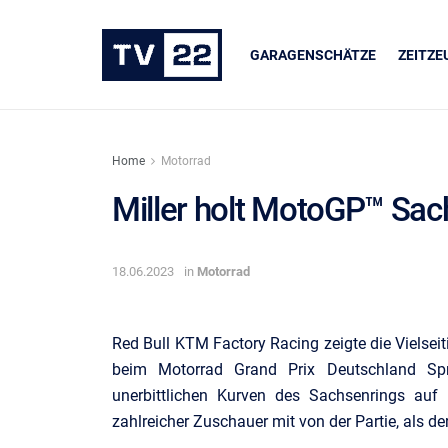
GARAGENSCHÄTZE
ZEITZ
Home
Motorrad
Miller holt MotoGP™ Sac
ER
UNSERE PARTNER
18.06.2023
in
Motorrad
dukte
LIQUI MOLY
Red Bull KTM Factory Racing zeigte die Vielseit
beim Motorrad Grand Prix Deutschland Sp
unerbittlichen Kurven des Sachsenrings auf
zahlreicher Zuschauer mit von der Partie, als d