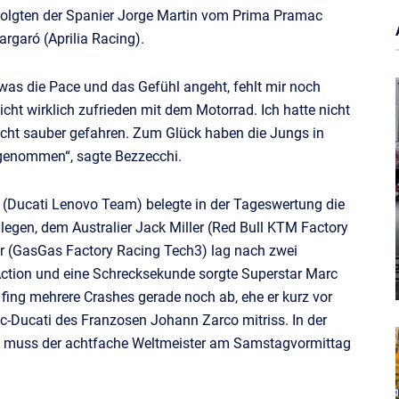
folgten der Spanier Jorge Martin vom Prima Pramac
garó (Aprilia Racing).
 was die Pace und das Gefühl angeht, fehlt mir noch
icht wirklich zufrieden mit dem Motorrad. Ich hatte nicht
nicht sauber gefahren. Zum Glück haben die Jungs in
orgenommen“, sagte Bezzecchi.
 (Ducati Lenovo Team) belegte in der Tageswertung die
llegen, dem Australier Jack Miller (Red Bull KTM Factory
er (GasGas Factory Racing Tech3) lag nach zwei
 Action und eine Schrecksekunde sorgte Superstar Marc
ng mehrere Crashes gerade noch ab, ehe er kurz vor
c-Ducati des Franzosen Johann Zarco mitriss. In der
it muss der achtfache Weltmeister am Samstagvormittag