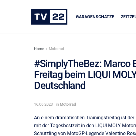
GARAGENSCHÄTZE
ZEITZ
Home
Motorrad
#SimplyTheBez: Marco B
Freitag beim LIQUI MOLY
ER
UNSERE PARTNER
Deutschland
dukte
LIQUI MOLY
16.06.2023
in
Motorrad
An einem dramatischen Trainingsfreitag ist de
mit der Tagesbestzeit in den LIQUI MOLY Motorr
Schützling von MotoGP-Legende Valentino Rossi