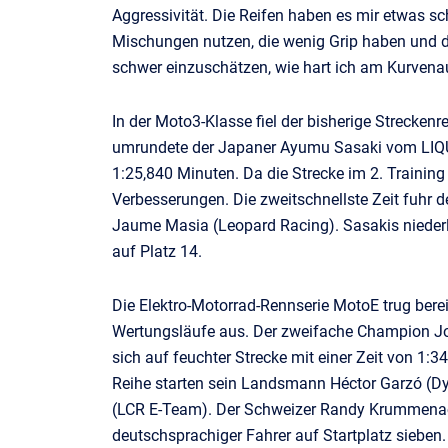
Aggressivität. Die Reifen haben es mir etwas sc
Mischungen nutzen, die wenig Grip haben und die
schwer einzuschätzen, wie hart ich am Kurvena
In der Moto3-Klasse fiel der bisherige Streckenr
umrundete der Japaner Ayumu Sasaki vom LIQU
1:25,840 Minuten. Da die Strecke im 2. Training
Verbesserungen. Die zweitschnellste Zeit fuhr 
Jaume Masia (Leopard Racing). Sasakis niederl
auf Platz 14.
Die Elektro-Motorrad-Rennserie MotoE trug berei
Wertungsläufe aus. Der zweifache Champion Jo
sich auf feuchter Strecke mit einer Zeit von 1:3
Reihe starten sein Landsmann Héctor Garzó (Dy
(LCR E-Team). Der Schweizer Randy Krummenache
deutschsprachiger Fahrer auf Startplatz sieben.