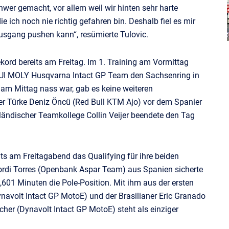
hwer gemacht, vor allem weil wir hinten sehr harte
 ich noch nie richtig gefahren bin. Deshalb fiel es mir
usgang pushen kann“, resümierte Tulovic.
ekord bereits am Freitag. Im 1. Training am Vormittag
I MOLY Husqvarna Intact GP Team den Sachsenring in
 am Mittag nass war, gab es keine weiteren
der Türke Deniz Öncü (Red Bull KTM Ajo) vor dem Spanier
ändischer Teamkollege Collin Veijer beendete den Tag
ts am Freitagabend das Qualifying für ihre beiden
rdi Torres (Openbank Aspar Team) aus Spanien sicherte
4,601 Minuten die Pole-Position. Mit ihm aus der ersten
navolt Intact GP MotoE) und der Brasilianer Eric Granado
r (Dynavolt Intact GP MotoE) steht als einziger