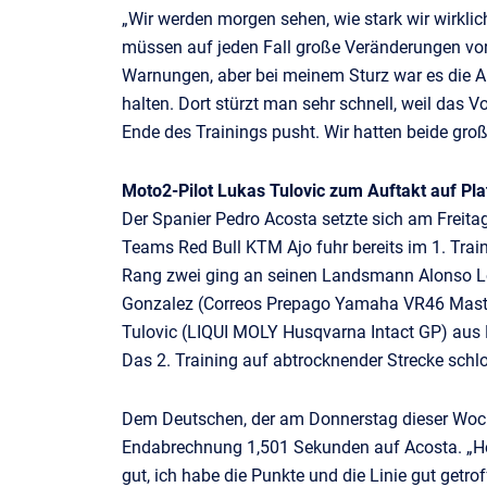
„Wir werden morgen sehen, wie stark wir wirklic
müssen auf jeden Fall große Veränderungen vorn
Warnungen, aber bei meinem Sturz war es die Au
halten. Dort stürzt man sehr schnell, weil das 
Ende des Trainings pusht. Wir hatten beide große
Moto2-Pilot Lukas Tulovic zum Auftakt auf Pla
Der Spanier Pedro Acosta setzte sich am Freitag
Teams Red Bull KTM Ajo fuhr bereits im 1. Trai
Rang zwei ging an seinen Landsmann Alonso L
Gonzalez (Correos Prepago Yamaha VR46 Maste
Tulovic (LIQUI MOLY Husqvarna Intact GP) aus 
Das 2. Training auf abtrocknender Strecke schlo
Dem Deutschen, der am Donnerstag dieser Woche 
Endabrechnung 1,501 Sekunden auf Acosta. „Heu
gut, ich habe die Punkte und die Linie gut getrof