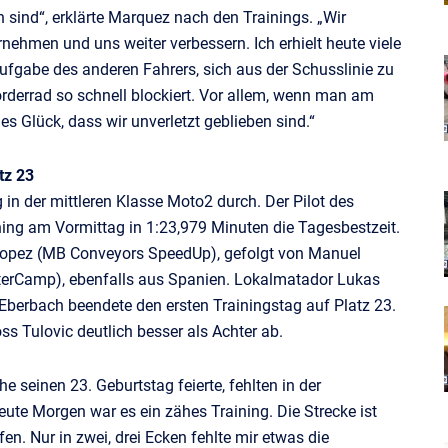
h sind“, erklärte Marquez nach den Trainings. „Wir
ehmen und uns weiter verbessern. Ich erhielt heute viele
fgabe des anderen Fahrers, sich aus der Schusslinie zu
Vorderrad so schnell blockiert. Vor allem, wenn man am
s Glück, dass wir unverletzt geblieben sind.“
tz 23
 in der mittleren Klasse Moto2 durch. Der Pilot des
ning am Vormittag in 1:23,979 Minuten die Tagesbestzeit.
opez (MB Conveyors SpeedUp), gefolgt von Manuel
rCamp), ebenfalls aus Spanien. Lokalmatador Lukas
Eberbach beendete den ersten Trainingstag auf Platz 23.
ss Tulovic deutlich besser als Achter ab.
seinen 23. Geburtstag feierte, fehlten in der
te Morgen war es ein zähes Training. Die Strecke ist
fen. Nur in zwei, drei Ecken fehlte mir etwas die