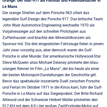
Orange: Der Gulf-917 als Filmstar und Podestbesucher in
Le Mans
Der orange Streifen auf dem Porsche 963 zitiert das
legendäre Gulf-Design des Porsche 917. Das britische Team
John Wyer Automotive Engineering wechselte 1970 als
Vorjahressieger auf den schnellen Prototypen aus
Zuffenhausen und brachte den Mineralölkonzern als
Sponsor mit. Die drei eingesetzten Fahrzeuge fielen in jenem
Jahr zwar vorzeitig aus, aber dennoch waren die Gulf-
Porsche in aller Munde: Der amerikanische Hollywood-Star
Steve McQueen alias Michael Delaney pilotierte den blau-
orangen Renner im Film „Le Mans“, der bis heute als einer
der besten Motorsport-Darstellungen der Geschichte gilt.
Bevor das spektakulär inszenierte Duell zwischen Porsche
und Ferrari im Oktober 1971 in die Kinos kam, fuhr der Gulf-
Porsche in Le Mans auf das Siegerpodest. Der Brite Richard
Attwood und der Schweizer Herbert Müller pilotierten den
917 KH mit dem 4,9 Liter großen Zwölfzylinder-Motor auf