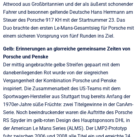
Attwood aus Großbritannien und der als äußerst schonender
Fahrer und besonnen geltende Deutsche Hans Herrmann am
Steuer des Porsche 917 KH mit der Startnummer 23. Das
Duo brachte den ersten Le-Mans-Gesamtsieg für Porsche mit
einem sicheren Vorsprung von fünf Runden ins Ziel.
Gelb: Erinnerungen an glorreiche gemeinsame Zeiten von
Porsche und Penske
Der mittig angebrachte gelbe Streifen gepaart mit dem
danebenliegenden Rot wurde von der siegreichen
Vergangenheit der Kombination Porsche und Penske
inspiriert. Die Zusammenarbeit des US-Teams mit dem
Sportwagen-Hersteller aus Stuttgart trug bereits Anfang der
1970er-Jahre süße Früchte: zwei Titelgewinne in der CanAm-
Serie. Noch beeindruckender waren die Auftritte des Porsche
RS Spyder im gelb-roten Design des Hauptsponsors DHL in
der American Le Mans Series (ALMS). Der LMP2-Prototyp
fuhr zwischen 2006 und 2008 alle Titel ein und erreichte 24