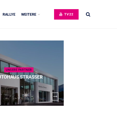
RALLYE
WEITERE
TV22
UNSERE PARTNER
UNSERE 
UTOHAUS STRASSER
SPECK 