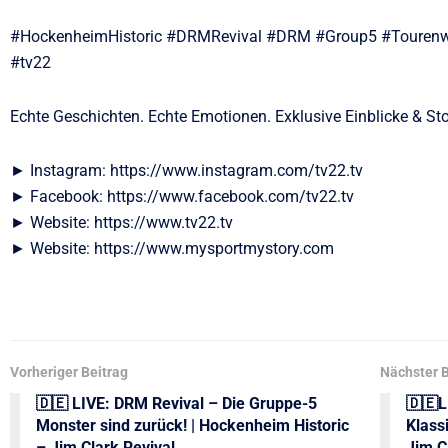
#HockenheimHistoric #DRMRevival #DRM #Group5 #Tourenw
#tv22
Echte Geschichten. Echte Emotionen. Exklusive Einblicke & Sto
► Instagram: https://www.instagram.com/tv22.tv
► Facebook: https://www.facebook.com/tv22.tv
► Website: https://www.tv22.tv
► Website: https://www.mysportmystory.com
Vorheriger Beitrag
Nächster B
🇩🇪 LIVE: DRM Revival – Die Gruppe-5
🇩🇪L
Monster sind zurück! | Hockenheim Historic
Klass
– Jim Clark Revival
Jim C