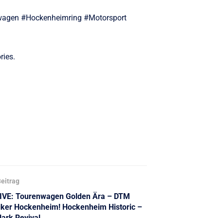
agen #Hockenheimring #Motorsport
ries.
eitrag
IVE: Tourenwagen Golden Ära – DTM
iker Hockenheim! Hockenheim Historic –
lark Revival