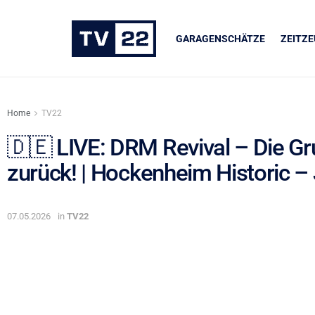
GARAGENSCHÄTZE
ZEITZ
Home
TV22
🇩🇪 LIVE: DRM Revival – Die G
zurück! | Hockenheim Historic – 
UNSERE PARTNER
LIQUI MOLY
07.05.2026
in
TV22