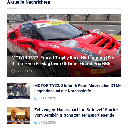
Aktuelle Nachrichten
MOTOR TV22: Ferrari Trophy Race Nürburgring | Die
Stimme von Freitag beim Oldtimer Grand Prix NBR
07.08.2026
MOTOR TV22: Stefan & Peter Mücke über DTM-
Legenden und die Nordschleife
07.08.2026
Zeitzeugen: Hans-Joachim „Strietzel“ Stuck –
Vom Bergkönig-Sohn zur Rennsportlegende
07.08.2026