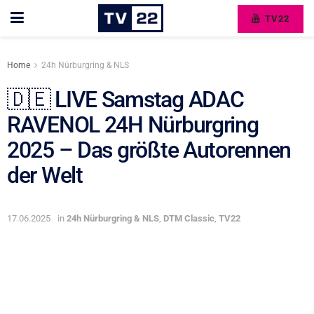
TV22
Home
24h Nürburgring & NLS
🇩🇪 LIVE Samstag ADAC
RAVENOL 24H Nürburgring
2025 – Das größte Autorennen
der Welt
17.06.2025
in
24h Nürburgring & NLS
,
DTM Classic
,
TV22