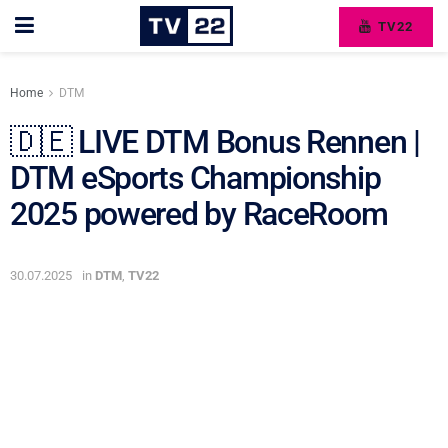
TV22
Home
DTM
🇩🇪 LIVE DTM Bonus Rennen |
DTM eSports Championship
2025 powered by RaceRoom
30.07.2025
in
DTM
,
TV22