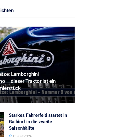
ichten
tze: Lamborghini
o – dieser Traktor ist ein
mlerstück
Starkes Fahrerfeld startet in
Gaildorf in die zweite
Saisonhälfte
05.08.2026