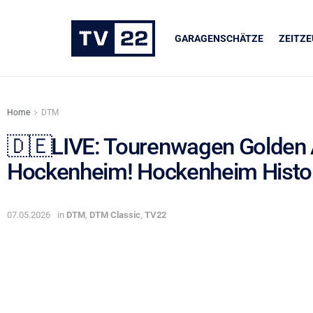
GARAGENSCHÄTZE
ZEITZ
Home
DTM
🇩🇪LIVE: Tourenwagen Golden 
Hockenheim! Hockenheim Histori
UNSERE PARTNER
LIQUI MOLY
07.05.2026
in
DTM
,
DTM Classic
,
TV22