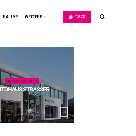
RALLYE
WEITERE
TV22
UNSERE PARTNER
UNSERE 
UTOHAUS STRASSER
SPECK 