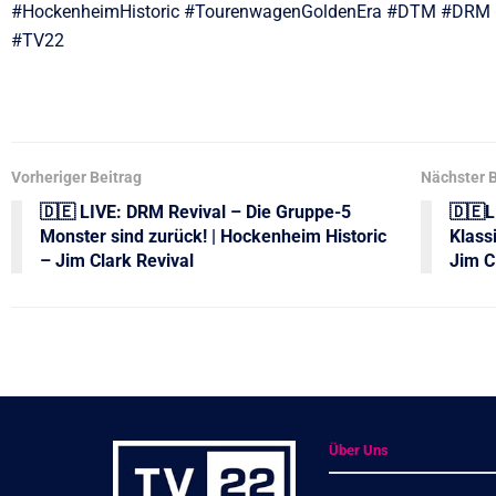
#HockenheimHistoric #TourenwagenGoldenEra #DTM #DRM 
#TV22
Vorheriger Beitrag
Nächster B
🇩🇪 LIVE: DRM Revival – Die Gruppe-5
🇩🇪L
Monster sind zurück! | Hockenheim Historic
Klass
– Jim Clark Revival
Jim C
Über Uns