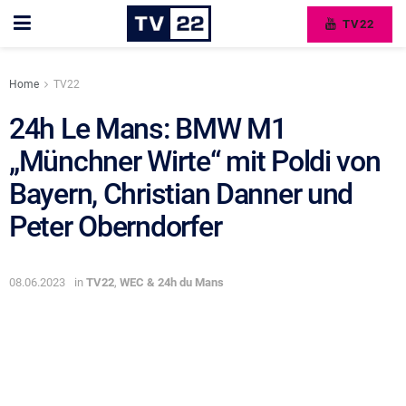
TV22
Home
TV22
24h Le Mans: BMW M1
„Münchner Wirte“ mit Poldi von
Bayern, Christian Danner und
Peter Oberndorfer
08.06.2023
in
TV22
,
WEC & 24h du Mans