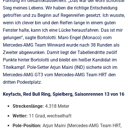
Führung im Gesamtklassement. „Das war der wohl schönste
Sieg meines Lebens. Wir haben die richtige Entscheidung
getroffen und zu Beginn auf Regenreifen gesetzt. Ich wusste,
wenn ich clever bin und den Reifen lange in einem guten
Fenster halte, kann ich eine Lücke herausfahren. Das ist mir
gelungen“, sagte Bortolotti. Maro Engel (Monaco) vom
Mercedes-AMG Team Winward wurde nach 38 Runden als
Zweiter abgewunken. Damit liegt der Tabellendritte zwölf
Punkte hinter Bortolotti und bleibt ein heißer Kandidat im
Titelkampf. Pole-Setter Arjun Maini (IND) sicherte sich im
Mercedes-AMG GT3 vom Mercedes-AMG Team HRT den
dritten Podestplatz.
Keyfacts, Red Bull Ring, Spielberg, Saisonrennen 13 von 16
Streckenlänge:
4.318 Meter
Wetter:
11 Grad, wechselhaft
Pole-Position:
Arjun Maini (Mercedes-AMG Team HRT,