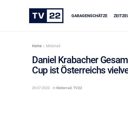
GARAGENSCHÄTZE
ZEITZ
Home
Motorrad
Daniel Krabacher Gesamt
Cup ist Österreichs vie
ER
UNSERE PARTNER
dukte
LIQUI MOLY
29.07.2023
in
Motorrad
,
TV22