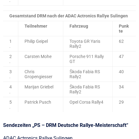
.
Gesamtstand DRM nach der ADAC Actronics Rallye Sulingen
Teilnehmer
Fahrzeug
Punk
te
1
Philip Geipel
Toyota GR Yaris
62
.
Rally2
2
Carsten Mohe
Porsche 911 Rally
47
.
GT
3
Chris
Škoda Fabia RS
40
.
Gropengiesser
Rally2
4
Marijan Griebel
Škoda Fabia RS
34
.
Rally2
5
Patrick Pusch
Opel Corsa Rally4
29
.
Sendezeiten „PS – DRM Deutsche Rallye-Meisterschaft“
ADAC Actronics Rallye Sulingen