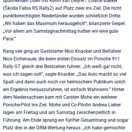
spannenden Duell mit Kevin van Deijne / Lisette Bakker
(Škoda Fabia RS Rally2) auf Platz zwei ins Ziel. Die nicht
punktberechtigten Niederländer wurden schließlich Dritte.
„Wir haben das Maximum herausgeholt“, bilanzierte Geipel.
„Vor allem am Samstagnachmittag hatten wir eine gute
Pace.“
Rang vier ging an Gaststarter Nico Knacker und Beifahrer
Nico Eichenauer, die beim ersten Einsatz im Porsche 911
Rally GT gleich drei Bestzeiten fuhren. „Ich weiß gar nicht,
was ich sagen soll“, sagte Knacker. „Das Auto macht so viel
Spaß und dann auch noch vor heimischem Publikum solch
ein Ergebnis herauszufahren, ist einfach Wahnsinn.“ Hinter
dem Niedersachsen kam mit Carsten Mohe ein weiterer
Porsche-Pilot ins Ziel. Mohe und Co-Pilotin Andrea Lieber
lagen am Freitag und am Samstag zwischenzeitlich in
Führung. Am Ende sprang ein fünfter Gesamtrang und sogar
Platz drei in der DRM-Wertung heraus. „Ich habe gemischte