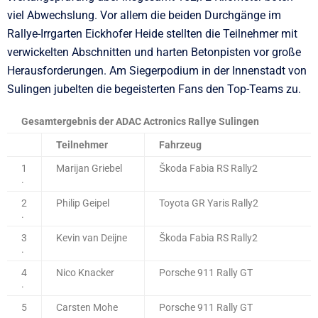
viel Abwechslung. Vor allem die beiden Durchgänge im
Rallye-Irrgarten Eickhofer Heide stellten die Teilnehmer mit
verwickelten Abschnitten und harten Betonpisten vor große
Herausforderungen. Am Siegerpodium in der Innenstadt von
Sulingen jubelten die begeisterten Fans den Top-Teams zu.
Gesamtergebnis der ADAC Actronics Rallye Sulingen
Teilnehmer
Fahrzeug
1
Marijan Griebel
Škoda Fabia RS Rally2
.
2
Philip Geipel
Toyota GR Yaris Rally2
.
3
Kevin van Deijne
Škoda Fabia RS Rally2
.
4
Nico Knacker
Porsche 911 Rally GT
.
5
Carsten Mohe
Porsche 911 Rally GT