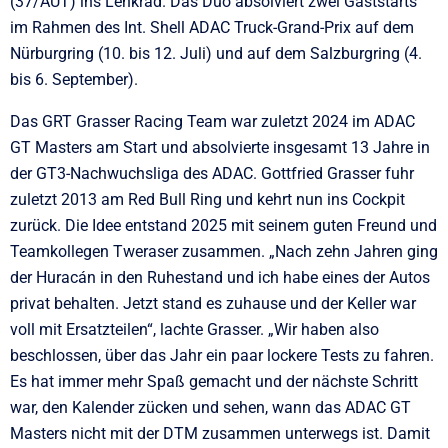
(37/AUT) ins Lenkrad. Das Duo absolviert zwei Gaststarts
im Rahmen des Int. Shell ADAC Truck-Grand-Prix auf dem
Nürburgring (10. bis 12. Juli) und auf dem Salzburgring (4.
bis 6. September).
Das GRT Grasser Racing Team war zuletzt 2024 im ADAC
GT Masters am Start und absolvierte insgesamt 13 Jahre in
der GT3-Nachwuchsliga des ADAC. Gottfried Grasser fuhr
zuletzt 2013 am Red Bull Ring und kehrt nun ins Cockpit
zurück. Die Idee entstand 2025 mit seinem guten Freund und
Teamkollegen Tweraser zusammen. „Nach zehn Jahren ging
der Huracán in den Ruhestand und ich habe eines der Autos
privat behalten. Jetzt stand es zuhause und der Keller war
voll mit Ersatzteilen“, lachte Grasser. „Wir haben also
beschlossen, über das Jahr ein paar lockere Tests zu fahren.
Es hat immer mehr Spaß gemacht und der nächste Schritt
war, den Kalender zücken und sehen, wann das ADAC GT
Masters nicht mit der DTM zusammen unterwegs ist. Damit