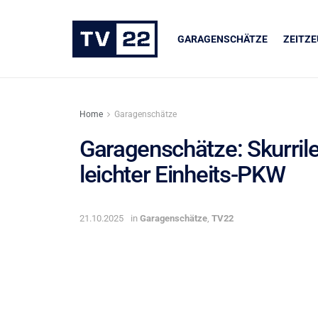
GARAGENSCHÄTZE
ZEITZ
Home
Garagenschätze
Garagenschätze: Skurrile
leichter Einheits-PKW
ER
UNSERE PARTNER
dukte
LIQUI MOLY
21.10.2025
in
Garagenschätze
,
TV22