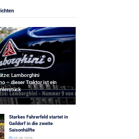
ichten
tze: Lamborghini
o – dieser Traktor ist ein
mlerstück
Starkes Fahrerfeld startet in
Gaildorf in die zweite
Saisonhälfte
05.08.2026