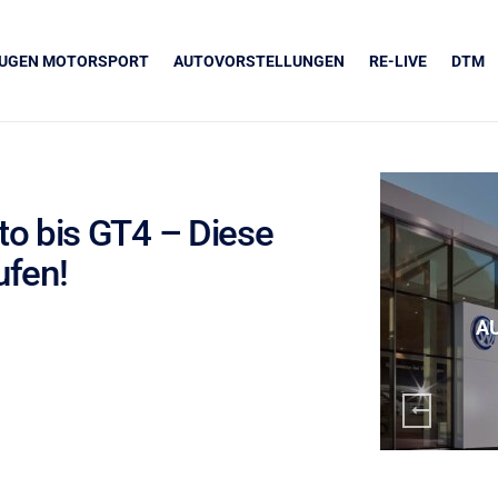
EUGEN MOTORSPORT
AUTOVORSTELLUNGEN
RE-LIVE
DTM
o bis GT4 – Diese
ufen!
UNSERE PARTNER
Grapos
A