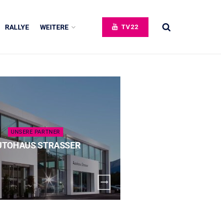
RALLYE
WEITERE
TV22
UNSERE PARTNER
UNSERE 
UTOHAUS STRASSER
SPECK 