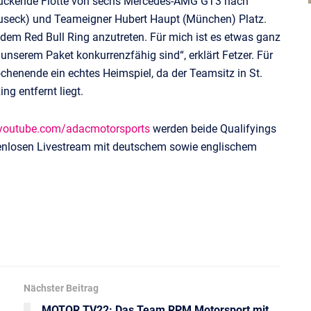
ruckende Flotte von sechs Mercedes-AMG GT3 nach
Buseck) und Teameigner Hubert Haupt (München) Platz.
 dem Red Bull Ring anzutreten. Für mich ist es etwas ganz
 unserem Paket konkurrenzfähig sind“, erklärt Fetzer. Für
enende ein echtes Heimspiel, da der Teamsitz in St.
g entfernt liegt.
youtube.com/adacmotorsports
werden beide Qualifyings
nlosen Livestream mit deutschem sowie englischem
Nächster Beitrag
MOTOR TV22: Das Team RPM Motorsport mit