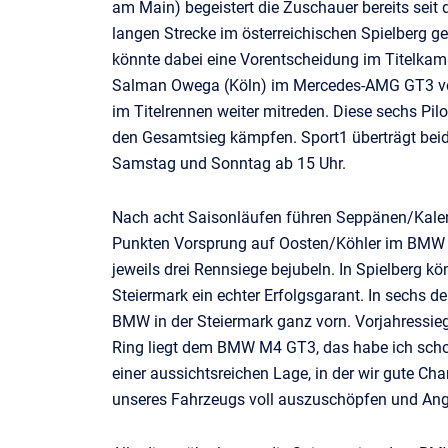
am Main) begeistert die Zuschauer bereits seit
langen Strecke im österreichischen Spielberg ge
könnte dabei eine Vorentscheidung im Titelka
Salman Owega (Köln) im Mercedes-AMG GT3 vo
im Titelrennen weiter mitreden. Diese sechs Pil
den Gesamtsieg kämpfen. Sport1 überträgt be
Samstag und Sonntag ab 15 Uhr.
Nach acht Saisonläufen führen Seppänen/Kal
Punkten Vorsprung auf Oosten/Köhler im BMW 
jeweils drei Rennsiege bejubeln. In Spielberg k
Steiermark ein echter Erfolgsgarant. In sechs 
BMW in der Steiermark ganz vorn. Vorjahressieg
Ring liegt dem BMW M4 GT3, das habe ich schon 
einer aussichtsreichen Lage, in der wir gute Cha
unseres Fahrzeugs voll auszuschöpfen und Angr