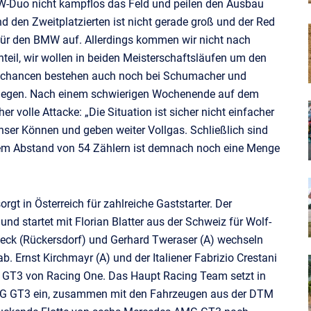
MW-Duo nicht kampflos das Feld und peilen den Ausbau
d den Zweitplatzierten ist nicht gerade groß und der Red
 für den BMW auf. Allerdings kommen wir nicht nach
teil, wir wollen in beiden Meisterschaftsläufen um den
telchancen bestehen auch noch bei Schumacher und
belegen. Nach einem schwierigen Wochenende auf dem
 volle Attacke: „Die Situation ist sicher nicht einfacher
ser Können und geben weiter Vollgas. Schließlich sind
em Abstand von 54 Zählern ist demnach noch eine Menge
t in Österreich für zahlreiche Gaststarter. Der
 und startet mit Florian Blatter aus der Schweiz für Wolf-
ck (Rückersdorf) und Gerhard Tweraser (A) wechseln
 Ernst Kirchmayr (A) und der Italiener Fabrizio Crestani
96 GT3 von Racing One. Das Haupt Racing Team setzt in
AMG GT3 ein, zusammen mit den Fahrzeugen aus der DTM