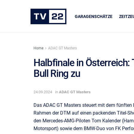
GARAGENSCHÄTZE
ZEITZ
Home
ADAC GT Masters
Halbfinale in Österreich:
Bull Ring zu
ER
UNSERE PARTNER
dukte
LIQUI MOLY
24.09.2024
in
ADAC GT Masters
Das ADAC GT Masters steuert mit dem fünften 
Rahmen der DTM auf einen packenden Titel-Sh
den Mercedes-AMG-Piloten Tom Kalender (Hamm
Motorsport) sowie dem BMW-Duo von FK Perfo