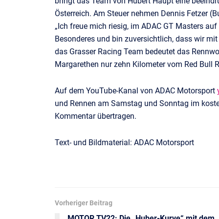
bringt das Team von Hubert Haupt eine beeind
Österreich. Am Steuer nehmen Dennis Fetzer (
„Ich freue mich riesig, im ADAC GT Masters auf
Besonderes und bin zuversichtlich, dass wir mit
das Grasser Racing Team bedeutet das Rennwoch
Margarethen nur zehn Kilometer vom Red Bull Rin
Auf dem YouTube-Kanal von ADAC Motorsport
und Rennen am Samstag und Sonntag im koste
Kommentar übertragen.
Text- und Bildmaterial: ADAC Motorsport
Vorheriger Beitrag
MOTOR TV22: Die „Huber-Kurve“ mit dem