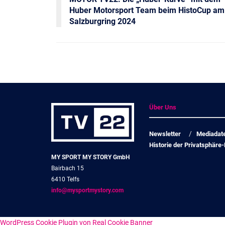
Huber Motorsport Team beim HistoCup am
Salzburgring 2024
Über Uns
Newsletter
Mediadat
Historie der Privatsphäre-
MY SPORT MY STORY GmbH
Bairbach 15
6410 Telfs
info@mysportmystory.com
WordPress Cookie Plugin von Real Cookie Banner