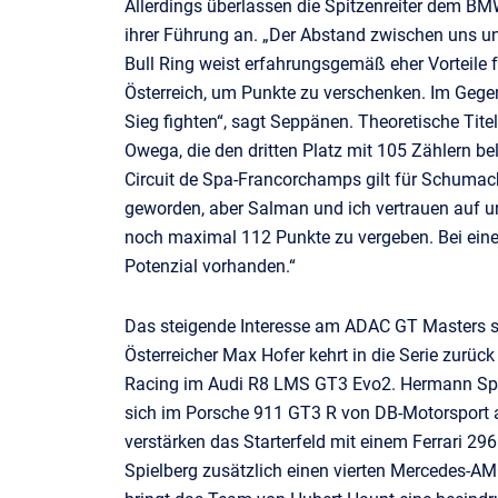
Allerdings überlassen die Spitzenreiter dem B
ihrer Führung an. „Der Abstand zwischen uns un
Bull Ring weist erfahrungsgemäß eher Vorteile
Österreich, um Punkte zu verschenken. Im Gegen
Sieg fighten“, sagt Seppänen. Theoretische Ti
Owega, die den dritten Platz mit 105 Zählern 
Circuit de Spa-Francorchamps gilt für Schumacher
geworden, aber Salman und ich vertrauen auf un
noch maximal 112 Punkte zu vergeben. Bei ein
Potenzial vorhanden.“
Das steigende Interesse am ADAC GT Masters sorg
Österreicher Max Hofer kehrt in die Serie zurück
Racing im Audi R8 LMS GT3 Evo2. Hermann Spe
sich im Porsche 911 GT3 R von DB-Motorsport ab.
verstärken das Starterfeld mit einem Ferrari 2
Spielberg zusätzlich einen vierten Mercedes-