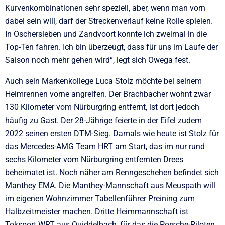
Kurvenkombinationen sehr speziell, aber, wenn man vorn
dabei sein will, darf der Streckenverlauf keine Rolle spielen.
In Oschersleben und Zandvoort konnte ich zweimal in die
Top-Ten fahren. Ich bin überzeugt, dass für uns im Laufe der
Saison noch mehr gehen wird“, legt sich Owega fest.
Auch sein Markenkollege Luca Stolz möchte bei seinem
Heimrennen vorne angreifen. Der Brachbacher wohnt zwar
130 Kilometer vom Nürburgring entfernt, ist dort jedoch
häufig zu Gast. Der 28-Jährige feierte in der Eifel zudem
2022 seinen ersten DTM-Sieg. Damals wie heute ist Stolz für
das Mercedes-AMG Team HRT am Start, das im nur rund
sechs Kilometer vom Nürburgring entfernten Drees
beheimatet ist. Noch näher am Renngeschehen befindet sich
Manthey EMA. Die Manthey-Mannschaft aus Meuspath will
im eigenen Wohnzimmer Tabellenführer Preining zum
Halbzeitmeister machen. Dritte Heimmannschaft ist
Toksport WRT aus Quiddelbach, für das die Porsche-Piloten