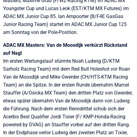
Masters, Maxime Grau (F/WZ-Racing KTM) im ADAC MX
Youngster Cup und Lucas Leok (EST/KTM MX Futures) im
ADAC MX Junior Cup 85. Ian Ampoorter (B/F4E GasGas
Junior Racing Team) startet im ADAC MX Junior Cup 125
am Sonntag von der Pole-Position.
ADAC MX Masters: Van de Moosdijk verkürzt Rückstand
auf Nagl
Im ersten Wertungslauf stürmte Noah Ludwig (D/KTM
Sarholz Racing Team) mit dem Red Bull Holeshot vor Roan
Van de Moosdijk und Mike Gwerder (CH/HTS-KTM Racing
Team) an die Spitze. In der ersten Runde übernahm Marcel
Stauffer (A/Osicka MX Team) den dritten Platz von Gwerder,
etwas später übernahm Van de Moosdijk dann von Ludwig
die Führung. Nach dem ersten Renndrittel schob sich der
Acerbis Best Qualifier Jordi Tixier (F/ KMP-Honda-Racing
powered by DVAG) an Stauffer vorbei auf den dritten Rang.
In der Endphase verlor Ludwig den zweiten Platz an Tixier,