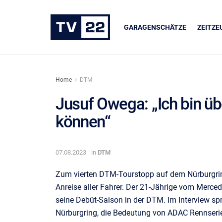
GARAGENSCHÄTZE
ZEITZ
Home
DTM
Jusuf Owega: „Ich bin ü
können“
ER
UNSERE PARTNER
dukte
LIQUI MOLY
07.08.2023
in
DTM
Zum vierten DTM-Tourstopp auf dem Nürburgring
Anreise aller Fahrer. Der 21-Jährige vom Merce
seine Debüt-Saison in der DTM. Im Interview s
Nürburgring, die Bedeutung von ADAC Rennserie