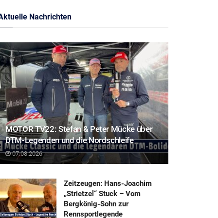
Aktuelle Nachrichten
MOTOR TV22: Stefan & Peter Mücke über
DTM-Legenden und die Nordschleife
07.08.2026
Zeitzeugen: Hans-Joachim
„Strietzel“ Stuck – Vom
Bergkönig-Sohn zur
Rennsportlegende