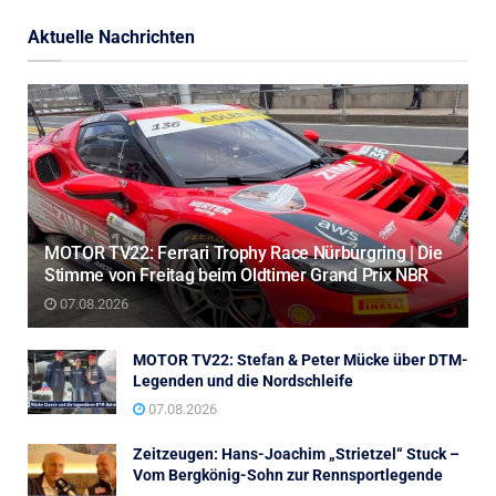
Aktuelle Nachrichten
MOTOR TV22: Ferrari Trophy Race Nürburgring | Die
Stimme von Freitag beim Oldtimer Grand Prix NBR
07.08.2026
MOTOR TV22: Stefan & Peter Mücke über DTM-
Legenden und die Nordschleife
07.08.2026
Zeitzeugen: Hans-Joachim „Strietzel“ Stuck –
Vom Bergkönig-Sohn zur Rennsportlegende