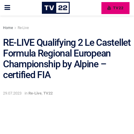
TV22
Home
Re-Live
RE-LIVE Qualifying 2 Le Castellet
Formula Regional European
Championship by Alpine –
certified FIA
29.07.2023
in
Re-Live
,
TV22