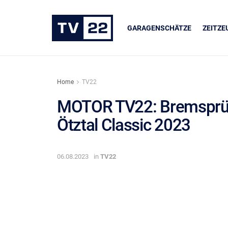
GARAGENSCHÄTZE
ZEITZ
Home
TV22
MOTOR TV22: Bremsprüfu
Ötztal Classic 2023
ER
UNSERE PARTNER
dukte
LIQUI MOLY
06.08.2023
in
TV22