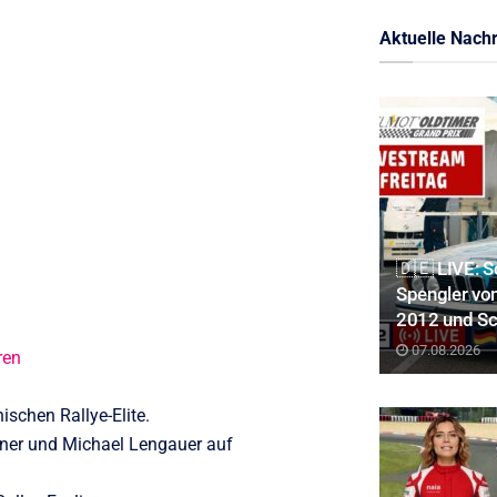
Aktuelle Nachr
🇩🇪 LIVE: S
Spengler vo
2012 und Sch
07.08.2026
ren
schen Rallye-Elite.
agner und Michael Lengauer auf