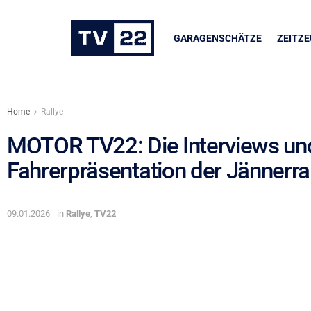
GARAGENSCHÄTZE
ZEITZ
Home
Rallye
MOTOR TV22: Die Interviews un
Fahrerpräsentation der Jännerra
UNSERE PARTNER
LIQUI MOLY
09.01.2026
in
Rallye
,
TV22