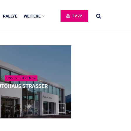
RALLYE
WEITERE
TV22
UNSERE PARTNER
UNSERE 
UTOHAUS STRASSER
SPECK 