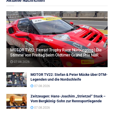
Aktuelle Nachrichten
MOTOR TV22: Ferrari Trophy Race Nürburgring | Die
Stimme von Freitag beim Oldtimer Grand Prix NBR
07.08.2026
MOTOR TV22: Stefan & Peter Mücke über DTM-
Legenden und die Nordschleife
07.08.2026
Zeitzeugen: Hans-Joachim „Strietzel“ Stuck –
Vom Bergkönig-Sohn zur Rennsportlegende
07.08.2026