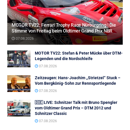
MOTOR TV22: Ferrari Trophy Race Nürburgring | Die
Stimme von Freitag beim Oldtimer Grand Prix NBR
07.08.2026
MOTOR TV22: Stefan & Peter Mücke über DTM-
Legenden und die Nordschleife
07.08.2026
Zeitzeugen: Hans-Joachim „Strietzel“ Stuck –
Vom Bergkönig-Sohn zur Rennsportlegende
07.08.2026
🇩🇪 LIVE: Schnitzer Talk mit Bruno Spengler
vom Oldtimer Grand Prix – DTM 2012 und
Schnitzer Classic
07.08.2026