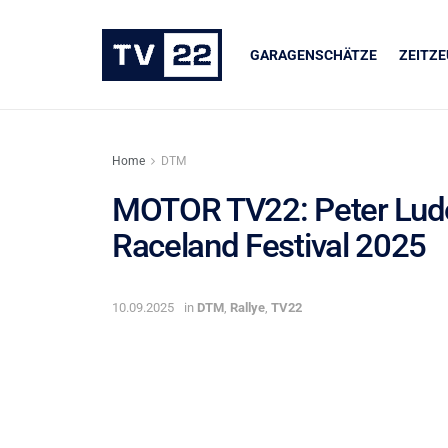
GARAGENSCHÄTZE
ZEITZ
Home
DTM
MOTOR TV22: Peter Ludol
Raceland Festival 2025
ER
UNSERE PARTNER
dukte
LIQUI MOLY
10.09.2025
in
DTM
,
Rallye
,
TV22