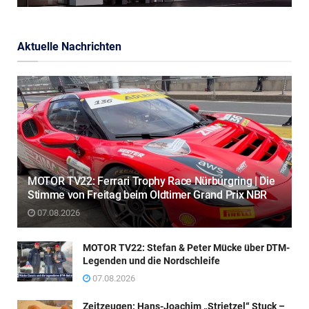
Aktuelle Nachrichten
MOTOR TV22: Ferrari Trophy Race Nürburgring | Die
Stimme von Freitag beim Oldtimer Grand Prix NBR
07.08.2026
MOTOR TV22: Stefan & Peter Mücke über DTM-
Legenden und die Nordschleife
07.08.2026
Zeitzeugen: Hans-Joachim „Strietzel“ Stuck –