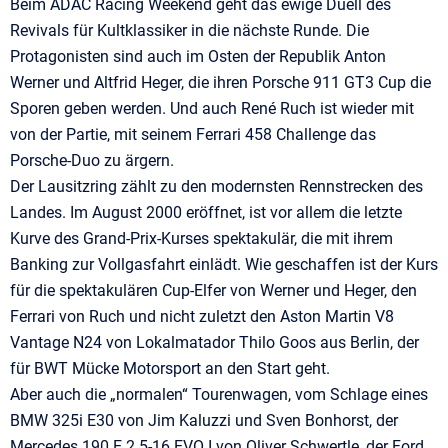
Beim ADAC Racing Weekend geht das ewige Duell des
Revivals für Kultklassiker in die nächste Runde. Die
Protagonisten sind auch im Osten der Republik Anton
Werner und Altfrid Heger, die ihren Porsche 911 GT3 Cup die
Sporen geben werden. Und auch René Ruch ist wieder mit
von der Partie, mit seinem Ferrari 458 Challenge das
Porsche-Duo zu ärgern.
Der Lausitzring zählt zu den modernsten Rennstrecken des
Landes. Im August 2000 eröffnet, ist vor allem die letzte
Kurve des Grand-Prix-Kurses spektakulär, die mit ihrem
Banking zur Vollgasfahrt einlädt. Wie geschaffen ist der Kurs
für die spektakulären Cup-Elfer von Werner und Heger, den
Ferrari von Ruch und nicht zuletzt den Aston Martin V8
Vantage N24 von Lokalmatador Thilo Goos aus Berlin, der
für BWT Mücke Motorsport an den Start geht.
Aber auch die „normalen“ Tourenwagen, vom Schlage eines
BMW 325i E30 von Jim Kaluzzi und Sven Bonhorst, der
Mercedes 190 E 2.5-16 EVO I von Oliver Schwertle, der Ford