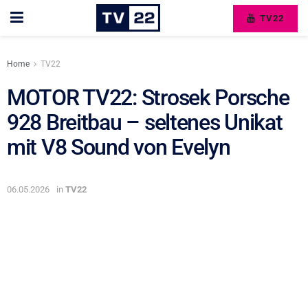
TV22
Home
TV22
MOTOR TV22: Strosek Porsche
928 Breitbau – seltenes Unikat
mit V8 Sound von Evelyn
06.05.2026
in
TV22