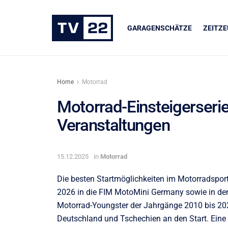
GARAGENSCHÄTZE
ZEITZ
Home
Motorrad
Motorrad-Einsteigerseri
Veranstaltungen
ER
UNSERE PARTNER
dukte
LIQUI MOLY
15.12.2025
in
Motorrad
Die besten Startmöglichkeiten im Motorradsport
2026 in die FIM MotoMini Germany sowie in den
Motorrad-Youngster der Jahrgänge 2010 bis 20
Deutschland und Tschechien an den Start. Eine E