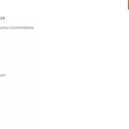
026
Arena Oschersleben
ben