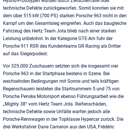
Hybrid-Prototypen wurden durch Zwischenfälle oder
technische Defekte zurückgeworfen. Somit konnten sie mit
dem über 515 kW (700 PS) starken Porsche 963 nicht in den
Kampf um den Gesamtsieg eingreifen. Auch das baugleiche
Fahrzeug des Hertz Team Jota blieb nach einer starken
Leistung unbelohnt. In der Kategorie GTE-Am fuhr der
Porsche 911 RSR des Kundenteams GR Racing als Dritter
auf das Siegerpodest.
Vor 325.000 Zuschauern setzten sich die insgesamt vier
Porsche 963 in der Startphase bestens in Szene. Bei
wechselnden Bedingungen mit Sonne und teils kräftigen
Regenschauern leisteten die Startnummern 5 und 75 von
Porsche Penske Motorsport ebenso Führungsarbeit wie die
„Mighty 38“ vom Hertz Team Jota. Reifenschäden,
technische Defekte sowie Unfälle warfen jedoch alle
Porsche-Rennwagen in der Topklasse Hypercar zurück. Die
drei Werksfahrer Dane Cameron aus den USA, Frédéric