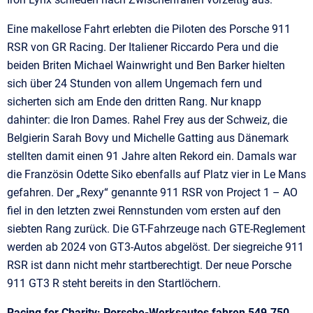
Eine makellose Fahrt erlebten die Piloten des Porsche 911
RSR von GR Racing. Der Italiener Riccardo Pera und die
beiden Briten Michael Wainwright und Ben Barker hielten
sich über 24 Stunden von allem Ungemach fern und
sicherten sich am Ende den dritten Rang. Nur knapp
dahinter: die Iron Dames. Rahel Frey aus der Schweiz, die
Belgierin Sarah Bovy und Michelle Gatting aus Dänemark
stellten damit einen 91 Jahre alten Rekord ein. Damals war
die Französin Odette Siko ebenfalls auf Platz vier in Le Mans
gefahren. Der „Rexy“ genannte 911 RSR von Project 1 – AO
fiel in den letzten zwei Rennstunden vom ersten auf den
siebten Rang zurück. Die GT-Fahrzeuge nach GTE-Reglement
werden ab 2024 von GT3-Autos abgelöst. Der siegreiche 911
RSR ist dann nicht mehr startberechtigt. Der neue Porsche
911 GT3 R steht bereits in den Startlöchern.
Racing for Charity: Porsche-Werksautos fahren 549.750