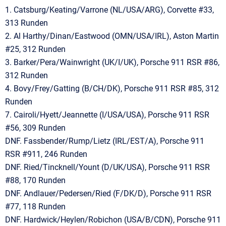
1. Catsburg/Keating/Varrone (NL/USA/ARG), Corvette #33,
313 Runden
2. Al Harthy/Dinan/Eastwood (OMN/USA/IRL), Aston Martin
#25, 312 Runden
3. Barker/Pera/Wainwright (UK/I/UK), Porsche 911 RSR #86,
312 Runden
4. Bovy/Frey/Gatting (B/CH/DK), Porsche 911 RSR #85, 312
Runden
7. Cairoli/Hyett/Jeannette (I/USA/USA), Porsche 911 RSR
#56, 309 Runden
DNF. Fassbender/Rump/Lietz (IRL/EST/A), Porsche 911
RSR #911, 246 Runden
DNF. Ried/Tincknell/Yount (D/UK/USA), Porsche 911 RSR
#88, 170 Runden
DNF. Andlauer/Pedersen/Ried (F/DK/D), Porsche 911 RSR
#77, 118 Runden
DNF. Hardwick/Heylen/Robichon (USA/B/CDN), Porsche 911