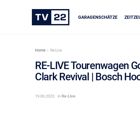
GARAGENSCHÄTZE
ZEITZ
Home
Re-Live
RE-LIVE Tourenwagen Go
Clark Revival | Bosch H
ER
UNSERE PARTNER
dukte
LIQUI MOLY
19.06.2023
in
Re-Live