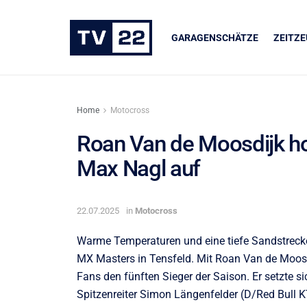
GARAGENSCHÄTZE
ZEITZ
Home
Motocross
Roan Van de Moosdijk hol
Max Nagl auf
ER
UNSERE PARTNER
dukte
LIQUI MOLY
22.07.2025
in
Motocross
Warme Temperaturen und eine tiefe Sandstreck
MX Masters in Tensfeld. Mit Roan Van de Moosd
Fans den fünften Sieger der Saison. Er setzte 
Spitzenreiter Simon Längenfelder (D/Red Bull 