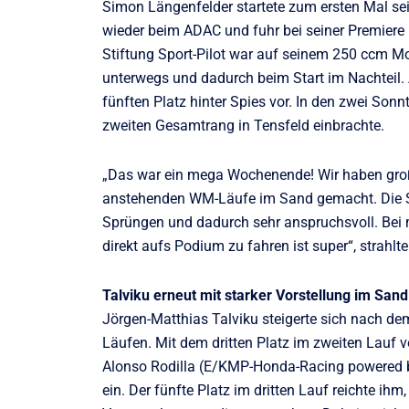
Simon Längenfelder startete zum ersten Mal se
wieder beim ADAC und fuhr bei seiner Premiere 
Stiftung Sport-Pilot war auf seinem 250 ccm M
unterwegs und dadurch beim Start im Nachteil.
fünften Platz hinter Spies vor. In den zwei Son
zweiten Gesamtrang in Tensfeld einbrachte.
„Das war ein mega Wochenende! Wir haben groß
anstehenden WM-Läufe im Sand gemacht. Die Stre
Sprüngen und dadurch sehr anspruchsvoll. Bei
direkt aufs Podium zu fahren ist super“, strahlt
Talviku erneut mit starker Vorstellung im Sand
Jörgen-Matthias Talviku steigerte sich nach d
Läufen. Mit dem dritten Platz im zweiten Lauf 
Alonso Rodilla (E/KMP-Honda-Racing powered b
ein. Der fünfte Platz im dritten Lauf reichte i