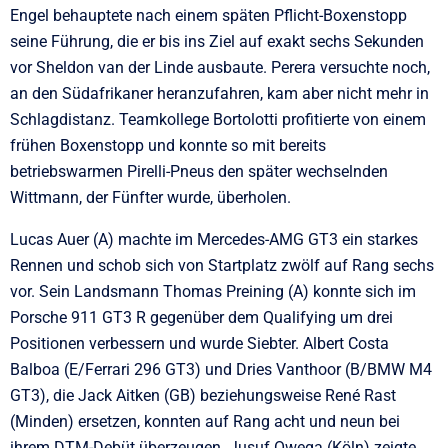
Engel behauptete nach einem späten Pflicht-Boxenstopp
seine Führung, die er bis ins Ziel auf exakt sechs Sekunden
vor Sheldon van der Linde ausbaute. Perera versuchte noch,
an den Südafrikaner heranzufahren, kam aber nicht mehr in
Schlagdistanz. Teamkollege Bortolotti profitierte von einem
frühen Boxenstopp und konnte so mit bereits
betriebswarmen Pirelli-Pneus den später wechselnden
Wittmann, der Fünfter wurde, überholen.
Lucas Auer (A) machte im Mercedes-AMG GT3 ein starkes
Rennen und schob sich von Startplatz zwölf auf Rang sechs
vor. Sein Landsmann Thomas Preining (A) konnte sich im
Porsche 911 GT3 R gegenüber dem Qualifying um drei
Positionen verbessern und wurde Siebter. Albert Costa
Balboa (E/Ferrari 296 GT3) und Dries Vanthoor (B/BMW M4
GT3), die Jack Aitken (GB) beziehungsweise René Rast
(Minden) ersetzen, konnten auf Rang acht und neun bei
ihrem DTM-Debüt überzeugen. Jusuf Owega (Köln) zeigte