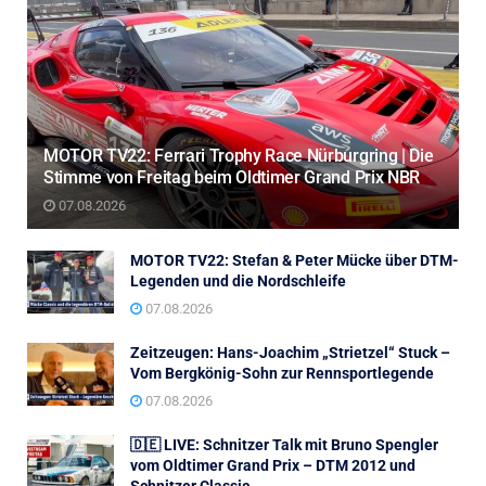
MOTOR TV22: Ferrari Trophy Race Nürburgring | Die
Stimme von Freitag beim Oldtimer Grand Prix NBR
07.08.2026
MOTOR TV22: Stefan & Peter Mücke über DTM-
Legenden und die Nordschleife
07.08.2026
Zeitzeugen: Hans-Joachim „Strietzel“ Stuck –
Vom Bergkönig-Sohn zur Rennsportlegende
07.08.2026
🇩🇪 LIVE: Schnitzer Talk mit Bruno Spengler
vom Oldtimer Grand Prix – DTM 2012 und