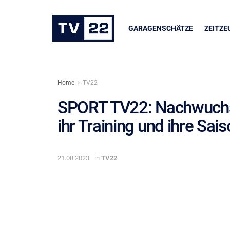
GARAGENSCHÄTZE
ZEITZ
Home
TV22
SPORT TV22: Nachwuchs-
ihr Training und ihre Sai
ER
UNSERE PARTNER
dukte
LIQUI MOLY
21.08.2023
in
TV22