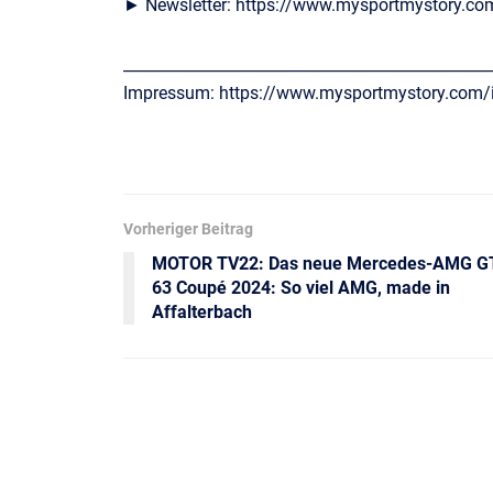
► Newsletter: https://www.mysportmystory.co
________________________________________________
Impressum: https://www.mysportmystory.com
Vorheriger Beitrag
MOTOR TV22: Das neue Mercedes-AMG G
63 Coupé 2024: So viel AMG, made in
Affalterbach