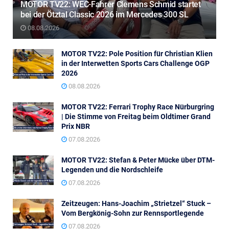
MOTOR TV22: WEC-Fahrer Clemens Schmid startet
bei der Ötztal Classic 2026 im Mercedes 300 SL
08.08.2026
MOTOR TV22: Pole Position für Christian Klien
in der Interwetten Sports Cars Challenge OGP
2026
08.08.2026
MOTOR TV22: Ferrari Trophy Race Nürburgring
| Die Stimme von Freitag beim Oldtimer Grand
Prix NBR
07.08.2026
MOTOR TV22: Stefan & Peter Mücke über DTM-
Legenden und die Nordschleife
07.08.2026
Zeitzeugen: Hans-Joachim „Strietzel“ Stuck –
Vom Bergkönig-Sohn zur Rennsportlegende
07.08.2026