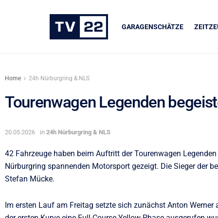
GARAGENSCHÄTZE
ZEITZ
Home
24h Nürburgring & NLS
Tourenwagen Legenden begeist
UNSERE PARTNER
20.05.2026
in
24h Nürburgring & NLS
LIQUI MOLY
42 Fahrzeuge haben beim Auftritt der Tourenwagen Legend
Nürburgring spannenden Motorsport gezeigt. Die Sieger der b
Stefan Mücke.
Im ersten Lauf am Freitag setzte sich zunächst Anton Werner a
der ersten Kurve eine Full-Course-Yellow-Phase ausgerufen wu