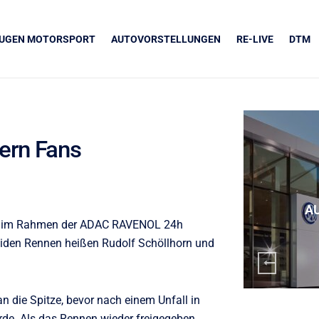
EUGEN MOTORSPORT
AUTOVORSTELLUNGEN
RE-LIVE
DTM
ern Fans
UNSERE PARTNER
Grapos
A
en im Rahmen der ADAC RAVENOL 24h
eiden Rennen heißen Rudolf Schöllhorn und
n die Spitze, bevor nach einem Unfall in
rde. Als das Rennen wieder freigegeben