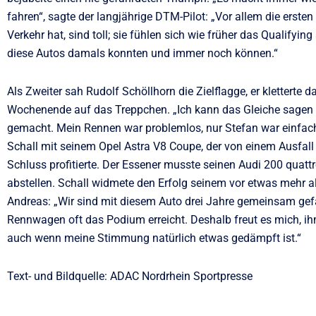
fahren“, sagte der langjährige DTM-Pilot: „Vor allem die ers
Verkehr hat, sind toll; sie fühlen sich wie früher das Qualifyin
diese Autos damals konnten und immer noch können.“
Als Zweiter sah Rudolf Schöllhorn die Zielflagge, er kletterte
Wochenende auf das Treppchen. „Ich kann das Gleiche sagen wi
gemacht. Mein Rennen war problemlos, nur Stefan war einfach z
Schall mit seinem Opel Astra V8 Coupe, der von einem Ausfall
Schluss profitierte. Der Essener musste seinen Audi 200 qua
abstellen. Schall widmete den Erfolg seinem vor etwas mehr a
Andreas: „Wir sind mit diesem Auto drei Jahre gemeinsam ge
Rennwagen oft das Podium erreicht. Deshalb freut es mich, 
auch wenn meine Stimmung natürlich etwas gedämpft ist.“
Text- und Bildquelle: ADAC Nordrhein Sportpresse