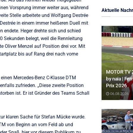
inen Vorsprung immer weiter aus, während
Aktuelle Nachr
eite Stelle arbeitete und Wolfgang Destrée
Destrée in einem immer heißeren Duell mit
ion endete. Heger drehte sich und schied
30 Sekunden belegt, weil die Rennleitung
 Oliver Menzel auf Position drei vor. Mit
tartplatz bis auf Rang drei nach vorne
MOTOR TV 22
er einen Mercedes-Benz C-Klasse DTM
by naia | Fe
benfalls zufrieden. „Diese zweite Position
Prix 2026
storben ist. Er ist Gründer des Teams Schall
06.08.2026
ur klaren Sache für Stefan Mücke wurde.
 DTM von Beginn an vom Feld ab und
eder Spaß, hier vor diesem Publikum zu