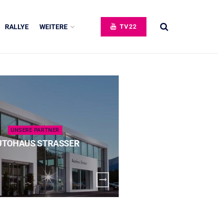
RALLYE
WEITERE
TV22
UNSERE PARTNER
UNSERE 
UTOHAUS STRASSER
SPECK 