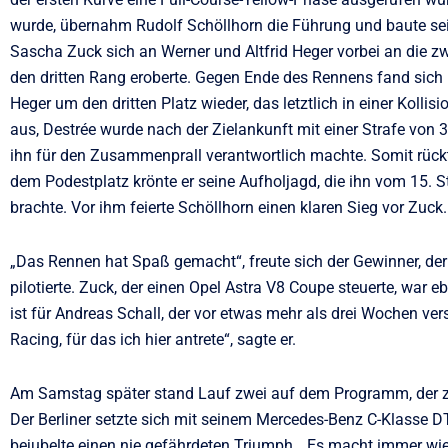
wurde, übernahm Rudolf Schöllhorn die Führung und baute se
Sascha Zuck sich an Werner und Altfrid Heger vorbei an die zw
den dritten Rang eroberte. Gegen Ende des Rennens fand sich 
Heger um den dritten Platz wieder, das letztlich in einer Kollis
aus, Destrée wurde nach der Zielankunft mit einer Strafe von 
ihn für den Zusammenprall verantwortlich machte. Somit rückte
dem Podestplatz krönte er seine Aufholjagd, die ihn vom 15. S
brachte. Vor ihm feierte Schöllhorn einen klaren Sieg vor Zuck.
„Das Rennen hat Spaß gemacht“, freute sich der Gewinner, d
pilotierte. Zuck, der einen Opel Astra V8 Coupe steuerte, war e
ist für Andreas Schall, der vor etwas mehr als drei Wochen ver
Racing, für das ich hier antrete“, sagte er.
Am Samstag später stand Lauf zwei auf dem Programm, der z
Der Berliner setzte sich mit seinem Mercedes-Benz C-Klasse
bejubelte einen nie gefährdeten Triumph. „Es macht immer wi