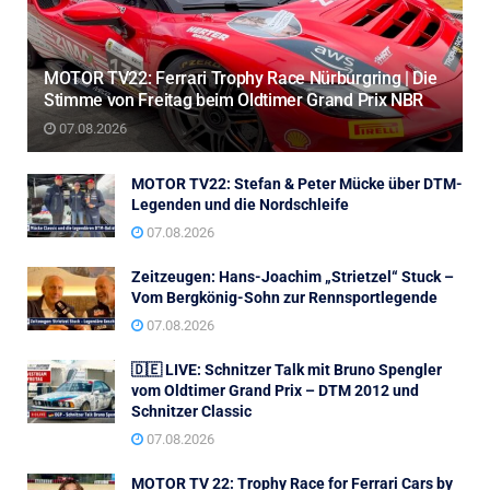
MOTOR TV22: Ferrari Trophy Race Nürburgring | Die
Stimme von Freitag beim Oldtimer Grand Prix NBR
07.08.2026
MOTOR TV22: Stefan & Peter Mücke über DTM-
Legenden und die Nordschleife
07.08.2026
Zeitzeugen: Hans-Joachim „Strietzel“ Stuck –
Vom Bergkönig-Sohn zur Rennsportlegende
07.08.2026
🇩🇪 LIVE: Schnitzer Talk mit Bruno Spengler
vom Oldtimer Grand Prix – DTM 2012 und
Schnitzer Classic
07.08.2026
MOTOR TV 22: Trophy Race for Ferrari Cars by