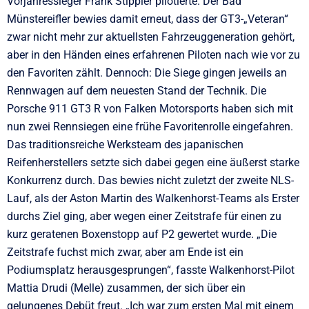
Vorjahressieger Frank Stippler pilotierte. Der Bad
Münstereifler bewies damit erneut, dass der GT3-„Veteran“
zwar nicht mehr zur aktuellsten Fahrzeuggeneration gehört,
aber in den Händen eines erfahrenen Piloten nach wie vor zu
den Favoriten zählt. Dennoch: Die Siege gingen jeweils an
Rennwagen auf dem neuesten Stand der Technik. Die
Porsche 911 GT3 R von Falken Motorsports haben sich mit
nun zwei Rennsiegen eine frühe Favoritenrolle eingefahren.
Das traditionsreiche Werksteam des japanischen
Reifenherstellers setzte sich dabei gegen eine äußerst starke
Konkurrenz durch. Das bewies nicht zuletzt der zweite NLS-
Lauf, als der Aston Martin des Walkenhorst-Teams als Erster
durchs Ziel ging, aber wegen einer Zeitstrafe für einen zu
kurz geratenen Boxenstopp auf P2 gewertet wurde. „Die
Zeitstrafe fuchst mich zwar, aber am Ende ist ein
Podiumsplatz herausgesprungen“, fasste Walkenhorst-Pilot
Mattia Drudi (Melle) zusammen, der sich über ein
gelungenes Debüt freut. „Ich war zum ersten Mal mit einem