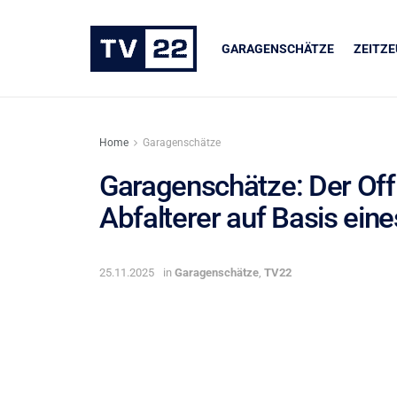
GARAGENSCHÄTZE
ZEITZ
Home
Garagenschätze
Garagenschätze: Der Of
Abfalterer auf Basis ein
ER
UNSERE PARTNER
dukte
LIQUI MOLY
25.11.2025
in
Garagenschätze
,
TV22