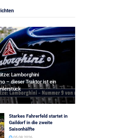
ichten
tze: Lamborghini
o – dieser Traktor ist ein
mlerstück
Starkes Fahrerfeld startet in
Gaildorf in die zweite
Saisonhälfte
05.08.2026