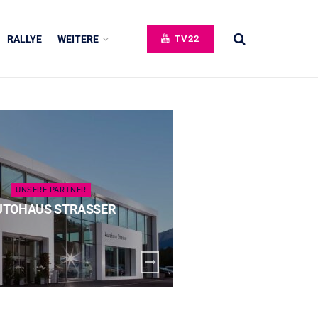
RALLYE
WEITERE
TV22
UNSERE PARTNER
UNSERE 
UTOHAUS STRASSER
SPECK 