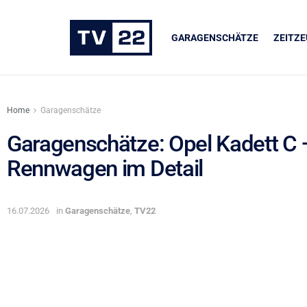
GARAGENSCHÄTZE
ZEITZ
Home
Garagenschätze
Garagenschätze: Opel Kadett C 
Rennwagen im Detail
UNSERE PARTNER
LIQUI MOLY
16.07.2026
in
Garagenschätze
,
TV22