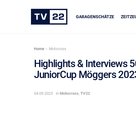
GARAGENSCHÄTZE
ZEITZ
Home
Motocross
Highlights & Interview
JuniorCup Möggers 20
ER
UNSERE PARTNER
dukte
LIQUI MOLY
04.09.2023
in
Motocross
,
TV22