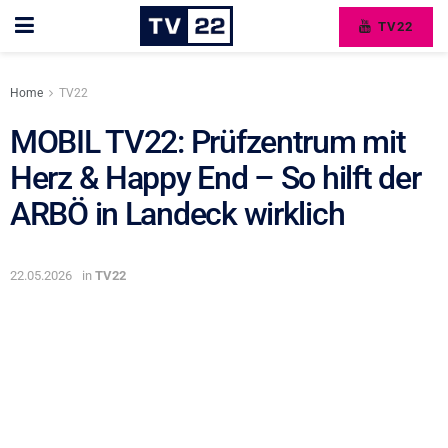
TV22
Home
TV22
MOBIL TV22: Prüfzentrum mit
Herz & Happy End – So hilft der
ARBÖ in Landeck wirklich
22.05.2026
in
TV22