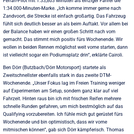
Ferrari-Pilot mit 1:33,803 Minuten als einziger Fahrer die
1:34.000-Minuten-Marke. „Ich komme immer gerne nach
Zandvoort, die Strecke ist einfach großartig. Das Fahrzeug
fühlt sich deutlich besser an als beim Auftakt. Vor allem bei
der Balance haben wir einen großen Schritt nach vorn
gemacht. Das stimmt mich positiv fürs Wochenende. Wir
wollen in beiden Rennen möglichst weit vorne starten, dann
ist vielleicht sogar ein Podiumsplatz drin“, erklärte Cairoli.
Ben Dörr (Butzbach/Dörr Motorsport) startete als
Zweitschnellster ebenfalls stark in das zweite DTM-
Wochenende. „Unser Fokus lag im Freien Training weniger
auf Experimenten am Setup, sondern ganz klar auf viel
Fahrzeit. Hinten raus bin ich mit frischen Reifen mehrere
schnelle Runden gefahren, um mich bestmöglich auf das
Qualifying vorzubereiten. Ich fühle mich gut gerüstet fürs
Wochenende und bin optimistisch, dass wir vorne
mitmischen können“, gab sich Dörr kämpferisch. Thomas