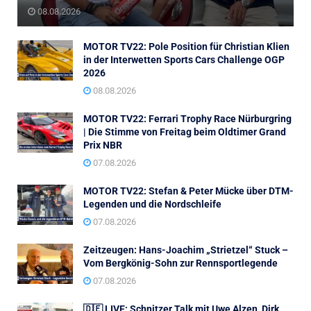
08.08.2026
MOTOR TV22: Pole Position für Christian Klien
in der Interwetten Sports Cars Challenge OGP
2026
08.08.2026
MOTOR TV22: Ferrari Trophy Race Nürburgring
| Die Stimme von Freitag beim Oldtimer Grand
Prix NBR
07.08.2026
MOTOR TV22: Stefan & Peter Mücke über DTM-
Legenden und die Nordschleife
07.08.2026
Zeitzeugen: Hans-Joachim „Strietzel“ Stuck –
Vom Bergkönig-Sohn zur Rennsportlegende
07.08.2026
🇩🇪 LIVE: Schnitzer Talk mit Uwe Alzen, Dirk