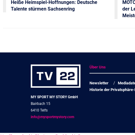
Heiße Heimspiel-Hoffnungen: Deutsche
MOTOR
Talente stürmen Sachsenring
der L
Meist
Über Uns
Newsletter
Mediadat
Historie der Privatsphäre-
MY SPORT MY STORY GmbH
Bairbach 15
6410 Telfs
info@mysportmystory.com