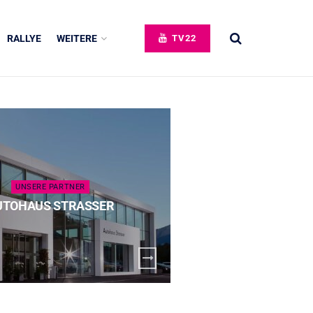
RALLYE
WEITERE
TV22
UNSERE PARTNER
UNSERE 
UTOHAUS STRASSER
SPECK 