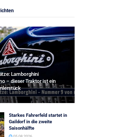
ichten
tze: Lamborghini
o – dieser Traktor ist ein
mlerstück
Starkes Fahrerfeld startet in
Gaildorf in die zweite
Saisonhälfte
05.08.2026