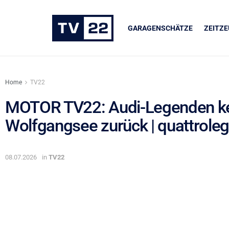
GARAGENSCHÄTZE
ZEITZ
Home
TV22
MOTOR TV22: Audi-Legenden ke
Wolfgangsee zurück | quattrole
UNSERE PARTNER
LIQUI MOLY
08.07.2026
in
TV22