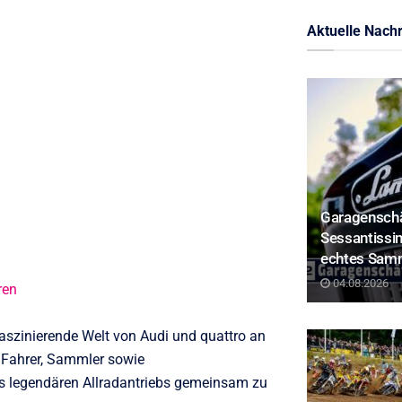
Aktuelle Nachr
Garagenschä
Sessantissim
echtes Sam
04.08.2026
ren
faszinierende Welt von Audi und quattro an
d Fahrer, Sammler sowie
es legendären Allradantriebs gemeinsam zu