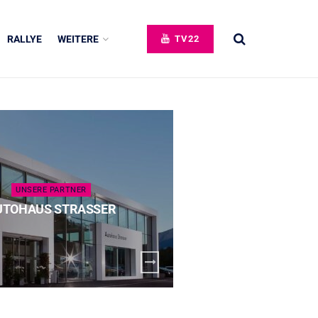
RALLYE
WEITERE
TV22
UNSERE PARTNER
UNSERE 
UTOHAUS STRASSER
SPECK 