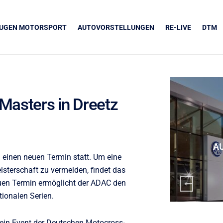
EUGEN MOTORSPORT
AUTOVORSTELLUNGEN
RE-LIVE
DTM
Masters in Dreetz
UNSERE PARTNER
Grapos
A
einen neuen Termin statt. Um eine
terschaft zu vermeiden, findet das
uen Termin ermöglicht der ADAC den
ionalen Serien.
 ein Event der Deutschen Motocross-