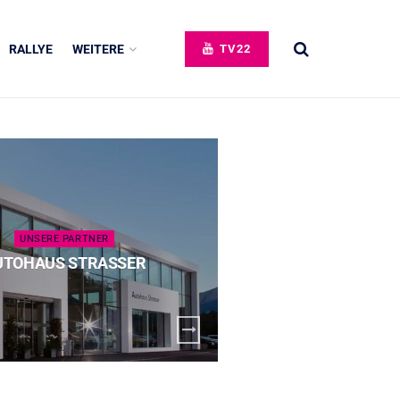
RALLYE
WEITERE
TV22
UNSERE PARTNER
UNSERE 
UTOHAUS STRASSER
SPECK 