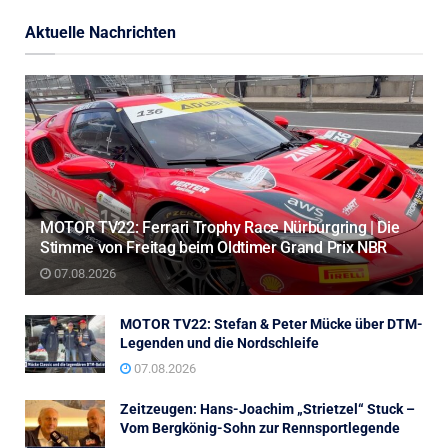
Aktuelle Nachrichten
MOTOR TV22: Ferrari Trophy Race Nürburgring | Die
Stimme von Freitag beim Oldtimer Grand Prix NBR
07.08.2026
MOTOR TV22: Stefan & Peter Mücke über DTM-
Legenden und die Nordschleife
07.08.2026
Zeitzeugen: Hans-Joachim „Strietzel“ Stuck –
Vom Bergkönig-Sohn zur Rennsportlegende