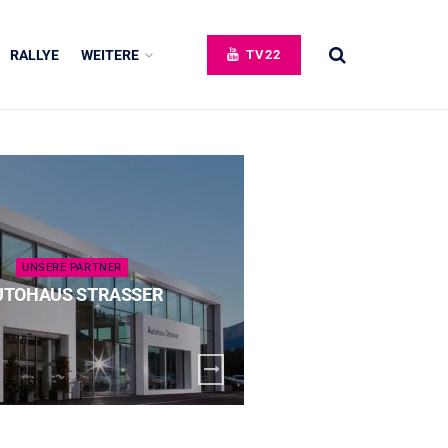
RALLYE
WEITERE
TV22
UNSERE PARTNER
UNSERE 
UTOHAUS STRASSER
SPECK 