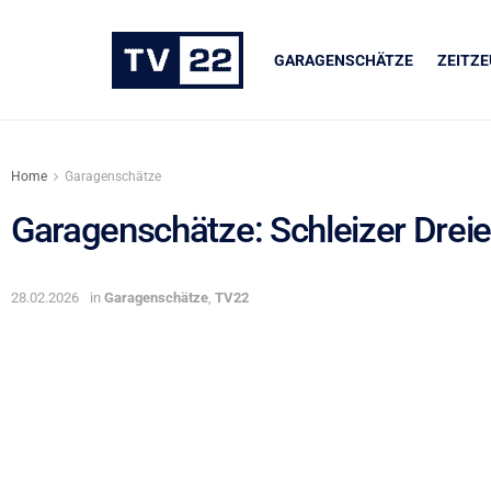
GARAGENSCHÄTZE
ZEITZ
Home
Garagenschätze
Garagenschätze: Schleizer Drei
UNSERE PARTNER
28.02.2026
in
Garagenschätze
,
TV22
LIQUI MOLY