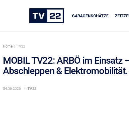
GARAGENSCHÄTZE
ZEITZ
Home
TV22
MOBIL TV22: ARBÖ im Einsatz –
Abschleppen & Elektromobilität. 
UNSERE PARTNER
LIQUI MOLY
04.06.2026
in
TV22