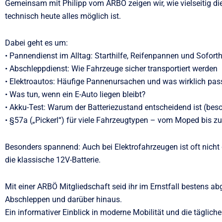
Gemeinsam mit Philipp vom ARBÖ zeigen wir, wie vielseitig di
technisch heute alles möglich ist.
Dabei geht es um:
• Pannendienst im Alltag: Starthilfe, Reifenpannen und Soforthi
• Abschleppdienst: Wie Fahrzeuge sicher transportiert werden
• Elektroautos: Häufige Pannenursachen und was wirklich pass
• Was tun, wenn ein E-Auto liegen bleibt?
• Akku-Test: Warum der Batteriezustand entscheidend ist (bes
• §57a („Pickerl“) für viele Fahrzeugtypen – vom Moped bis
Besonders spannend: Auch bei Elektrofahrzeugen ist oft nicht
die klassische 12V-Batterie.
Mit einer ARBÖ Mitgliedschaft seid ihr im Ernstfall bestens 
Abschleppen und darüber hinaus.
Ein informativer Einblick in moderne Mobilität und die täglich