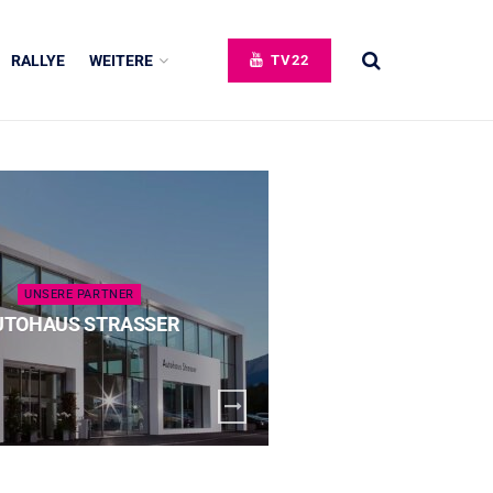
RALLYE
WEITERE
TV22
UNSERE PARTNER
UNSERE 
UTOHAUS STRASSER
SPECK 