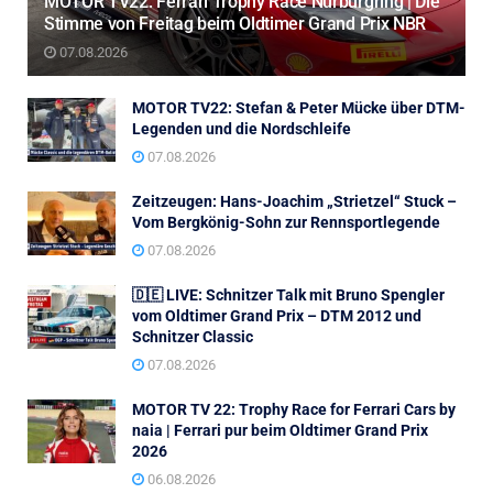
MOTOR TV22: Ferrari Trophy Race Nürburgring | Die
Stimme von Freitag beim Oldtimer Grand Prix NBR
07.08.2026
MOTOR TV22: Stefan & Peter Mücke über DTM-
Legenden und die Nordschleife
07.08.2026
Zeitzeugen: Hans-Joachim „Strietzel“ Stuck –
Vom Bergkönig-Sohn zur Rennsportlegende
07.08.2026
🇩🇪 LIVE: Schnitzer Talk mit Bruno Spengler
vom Oldtimer Grand Prix – DTM 2012 und
Schnitzer Classic
07.08.2026
MOTOR TV 22: Trophy Race for Ferrari Cars by
naia | Ferrari pur beim Oldtimer Grand Prix
2026
06.08.2026